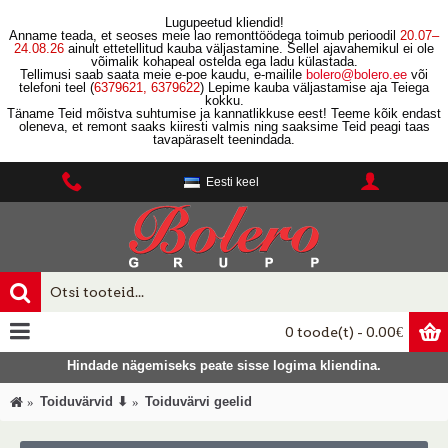
Lugupeetud kliendid!
Anname teada, et seoses meie lao remonttöödega toimub perioodil
20.07–
24.08.26
ainult ettetellitud kauba väljastamine. Sellel ajavahemikul ei ole
võimalik kohapeal ostelda ega ladu külastada.
Tellimusi saab saata meie e-poe kaudu, e-mailile
bolero
@
bolero
.ee
või
telefoni teel (
6379621, 6379622
) Lepime kauba väljastamise aja Teiega
kokku.
Täname Teid mõistva suhtumise ja kannatlikkuse eest! Teeme kõik endast
oleneva, et remont saaks kiiresti valmis ning saaksime Teid peagi taas
tavapäraselt teenindada.
Eesti keel
0 toode(t) - 0.00€
Hindade nägemiseks peate sisse logima kliendina.
Toiduvärvid ⬇
Toiduvärvi geelid