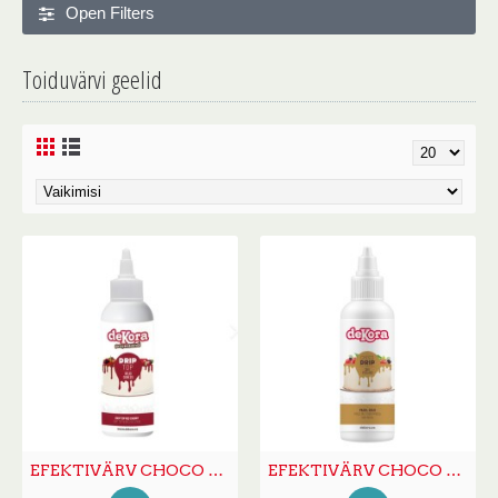
Open Filters
Toiduvärvi geelid
EFEKTIVÄRV CHOCO DRIP kirsipunane 180g
EFEKTIVÄRV CHOCO DRIP kuldne180g