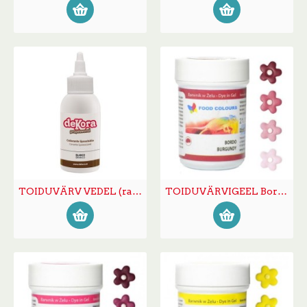
TOIDUVÄRV VEDEL (rasvlahustuv) valge100g
TOIDUVÄRVIGEEL Bordoo 35g