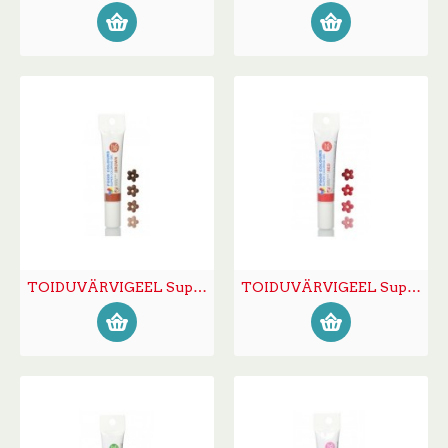
TOIDUVÄRVIGEEL Super tuubis pruun 20g
TOIDUVÄRVIGEEL Super tuubis punane 20g