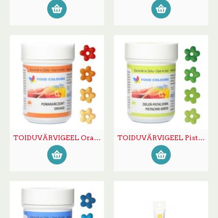
TOIDUVÄRVIGEEL Oranz 35g
TOIDUVÄRVIGEEL Pistaatsiaroheline 35g