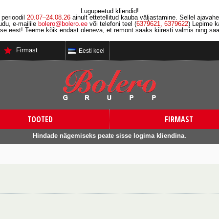
Lugupeetud kliendid!
perioodil
20.07–24.08.26
ainult ettetellitud kauba väljastamine. Sellel ajavah
du, e-mailile
bolero
@
bolero
.ee
või telefoni teel (
6379621, 6379622
) Lepime k
e eest! Teeme kõik endast oleneva, et remont saaks kiiresti valmis ning saa
Firmast
Eesti keel
TOOTED
FIRMAST
Hindade nägemiseks peate sisse logima kliendina.