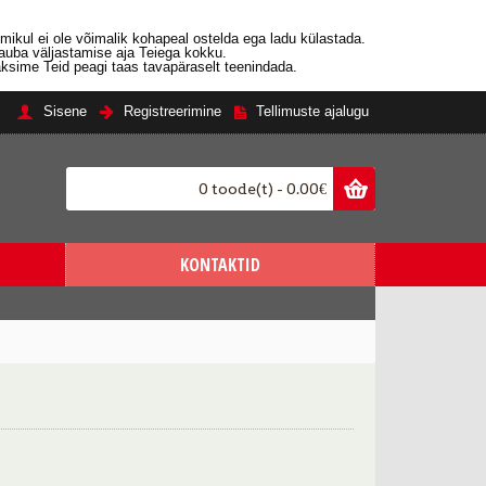
emikul ei ole võimalik kohapeal ostelda ega ladu külastada.
auba väljastamise aja Teiega kokku.
ksime Teid peagi taas tavapäraselt teenindada.
Sisene
Registreerimine
Tellimuste ajalugu
0 toode(t) - 0.00€
KONTAKTID