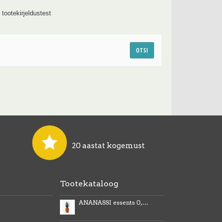
 tootekirjeldustest
20 aastat kogemust
Tootekataloog
ANANASSI essents 0,5kg