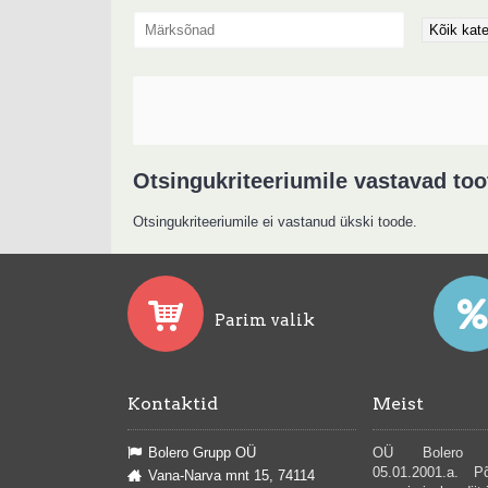
Otsingukriteeriumile vastavad too
Otsingukriteeriumile ei vastanud ükski toode.
Parim valik
Kontaktid
Meist
Bolero Grupp OÜ
OÜ Bolero G
05.01.2001.a. P
Vana-Narva mnt 15, 74114