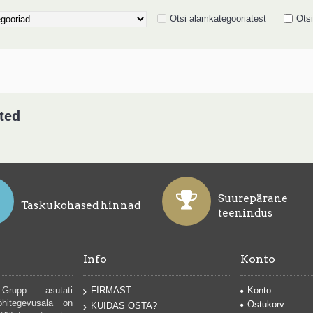
Otsi alamkategooriatest
Otsi
ted
Suurepärane
Taskukohased hinnad
teenindus
Info
Konto
rupp asutati
Konto
FIRMAST
õhitegevusala on
Ostukorv
KUIDAS OSTA?