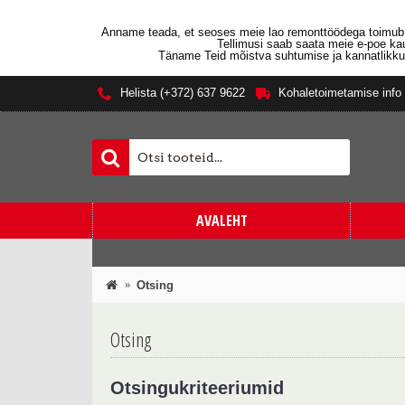
Anname teada, et seoses meie lao remonttöödega toimub 
Tellimusi saab saata meie e-poe kau
Täname Teid mõistva suhtumise ja kannatlikkus
Helista (+372) 637 9622
Kohaletoimetamise info
AVALEHT
Otsing
Otsing
Otsingukriteeriumid